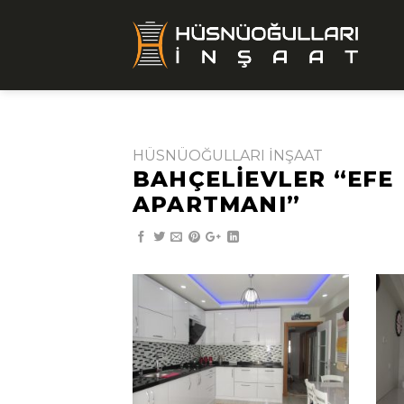
Skip
to
content
HÜSNÜOĞULLARI İNŞAAT
BAHÇELIEVLER “EFE
APARTMANI”