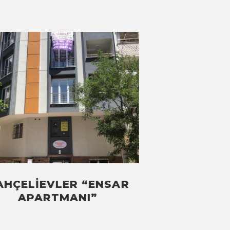
AHÇELIEVLER “ENSAR
BAHÇE
APARTMANI”
“YAYLADE