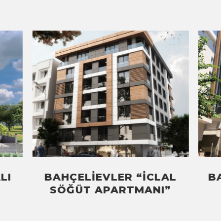
LI
BAHÇELIEVLER “İCLAL
B
SÖĞÜT APARTMANI”