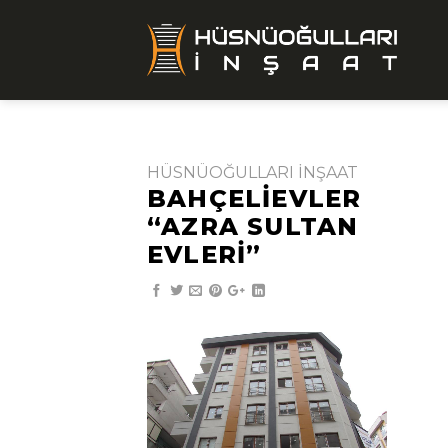
Skip
to
content
HÜSNÜOĞULLARI İNŞAAT
BAHÇELIEVLER
“AZRA SULTAN
EVLERI”