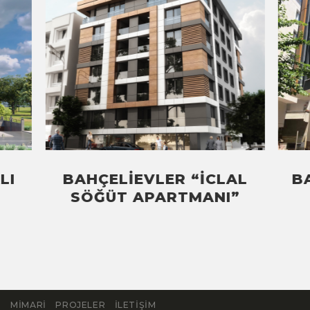
LI
BAHÇELIEVLER “İCLAL
B
SÖĞÜT APARTMANI”
T
MIMARI
PROJELER
İLETIŞIM